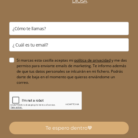
DIOSA
.
Si marcas esta casilla aceptas mi
política de privacidad
y me das
permiso para enviarte emails de marketing. Te informo además
de que tus datos personales se inlcuirán en mi fichero. Podrás
darte de baja en el momento que quieras enviándome un
correo.
Te espero dentro🤎