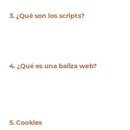
3. ¿Qué son los scripts?
Un script es un fragmento de código de programa que se
utiliza para hacer que nuestra web funcione correctamente
y de forma interactiva. Este código se ejecuta en nuestro
servidor o en tu dispositivo.
4. ¿Qué es una baliza web?
Una baliza web (o una etiqueta de píxel) es una pequeña e
invisible pieza de texto o imagen en una web que se utiliza
para monitorear el tráfico en una web. Para ello, se
almacenan varios datos sobre usted mediante estas balizas
web.
5. Cookies