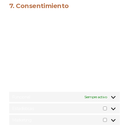
7. Consentimiento
Cuando visites nuestra web por primera vez, te
mostraremos una ventana emergente con una explicación
sobre las cookies. Tan pronto como hagas clic en «Aceptar»,
aceptas que usemos todas las cookies y plugins tal como
se describe en la ventana emergente y en esta política de
cookies. Puedes desactivar el uso de cookies a través de tu
navegador, pero, por favor, ten en cuenta que nuestra web
puede dejar de funcionar correctamente.
7.1 Gestiona tus ajustes de consentimiento
Funcional
Siempre activo
Estadísticas
Marketing