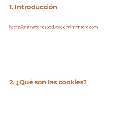
1. Introducción
Nuestra web,
https://cristinabarrosoeducacionalimentaria.com
(en
adelante: «la web») utiliza cookies y otras tecnologías
relacionadas (para mayor comodidad, todas las tecnologías
se denominan «cookies»). Las cookies también son
colocadas por terceros a los que hemos contratado. En el
siguiente documento te informamos sobre el uso de
cookies en nuestra web.
2. ¿Qué son las cookies?
Una cookie es un pequeño archivo que se envía junto con
las páginas de esta web y que tu navegador almacena en
el disco duro de su ordenador u otro dispositivo. La
información almacenada puede ser devuelta a nuestros
servidores o a los servidores de terceros apropiados durante
una visita posterior.